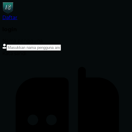
Daftar
login
Nama pengguna
Kata sandi