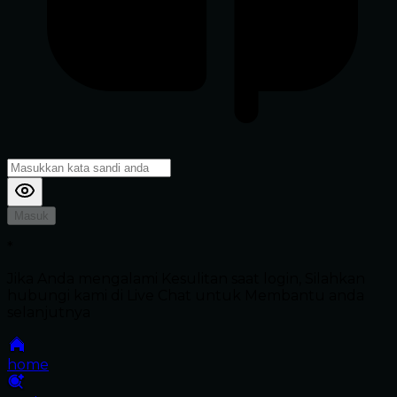
Masuk
*
Jika Anda mengalami Kesulitan saat login, Silahkan
hubungi kami di Live Chat untuk Membantu anda
selanjutnya
home