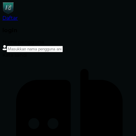
Daftar
login
Nama pengguna
Kata sandi