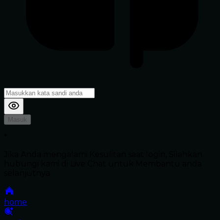
Masuk
*
Jika Anda mengalami Kesulitan saat login, Silahkan
hubungi kami di Live Chat untuk Membantu anda
selanjutnya
home