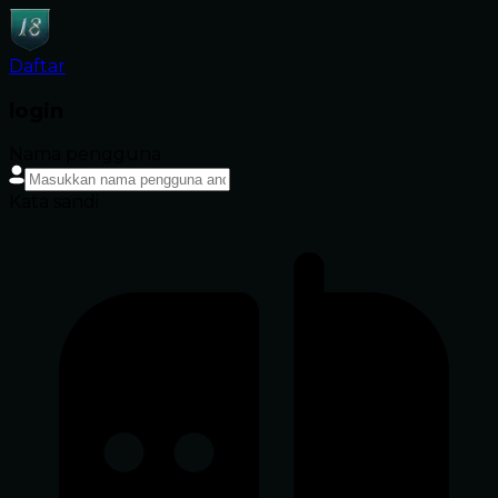
Daftar
login
Nama pengguna
Kata sandi