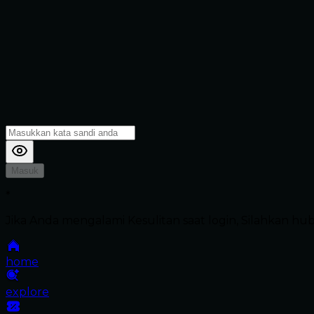
Masuk
*
Jika Anda mengalami Kesulitan saat login, Silahkan h
home
explore