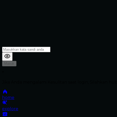
Masuk
*
Jika Anda mengalami Kesulitan saat login, Silahkan h
home
explore