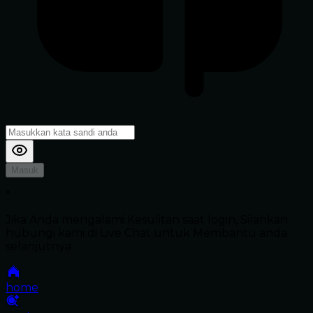
Masuk
*
Jika Anda mengalami Kesulitan saat login, Silahkan
hubungi kami di Live Chat untuk Membantu anda
selanjutnya
home