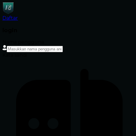
Daftar
login
Nama pengguna
Kata sandi