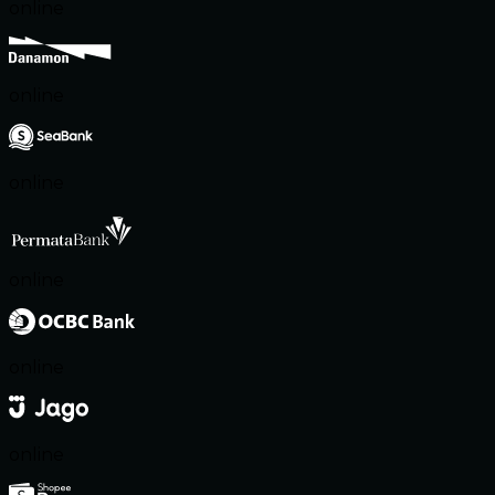
online
online
online
online
online
online