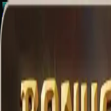
Daftar
Masuk
kembali
Detail Promosi
Cashback Spesial – Super Rich
Promosi Cashback ini hanya untuk:
• PERMAINAN: Semua Game Provider Super Rich.
CASHBACK
• Cashback berdasarkan jumlah kekalahan:
• 30% : Lebih dari Rp 10.000.000.