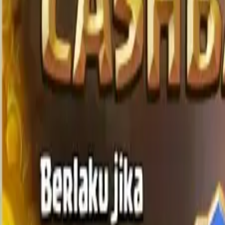
• kotak hadiah widget, atau
• menu bonus dashboard (bersamaan dengan klaim
• Bonus cashback yang sudah diklaim akan masuk 
Ketentuan Lainnya :
• Promo cashback TIDAK BISA digabungkan dengan
Syarat & Ketentuan
Pengawasan Permainan
• Super Rich berhak untuk meninjau secara menyel
• Tindakan ini bertujuan untuk mengidentifikasi 