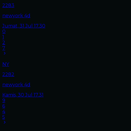
2283
newyork 4d
Jumat, 31 Jul
17.30
0
1
2
7
NY
2282
newyork 4d
Kamis, 30 Jul
17.31
9
6
4
5