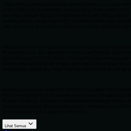
Tidak hanya mengandalkan aspek keberuntungan se
produktif untuk bermain. Melalui fitur komunitas da
taruhan, kapan harus menaikkan nilai bet, serta kapan
sistem server yang responsif, meminimalkan risiko k
mengapa link alternatif platform ini selalu dipadati 
Keamanan dan kenyamanan bertransaksi juga menjadi 
Proses deposit dan penarikan dana (withdraw) dirancang
populer seperti Dana, Ovo, LinkAja, hingga metode pem
sistem enkripsi tingkat tinggi, sehingga Anda bisa f
terjangkau, siapa pun kini memiliki kesempatan yang s
Sebagai penutup, memilih 18TOTO sebagai mitra ber
Komitmen platform ini dalam membayar berapapun tot
digital tanah air. Jangan lewatkan kesempatan emas 
resmi terpercaya. Bersiaplah untuk merasakan transfo
online paling revolusioner tahun ini.
Lihat Semua