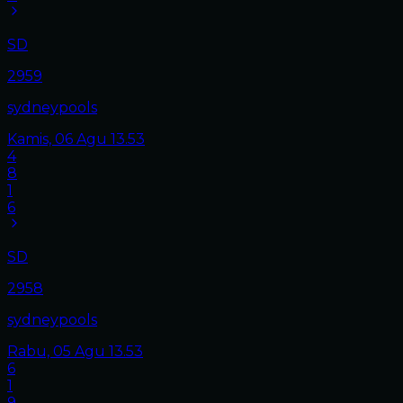
SD
2959
sydneypools
Kamis, 06 Agu
13.53
4
8
1
6
SD
2958
sydneypools
Rabu, 05 Agu
13.53
6
1
9