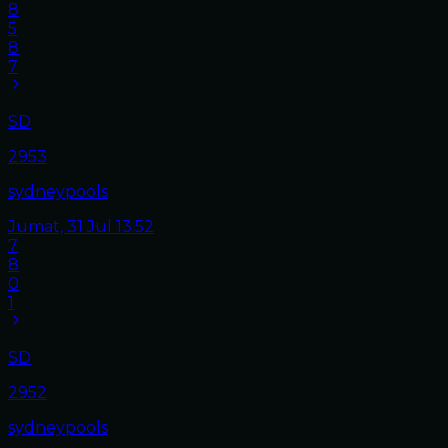
8
5
8
7
SD
2953
sydneypools
Jumat, 31 Jul
13.52
7
8
0
1
SD
2952
sydneypools