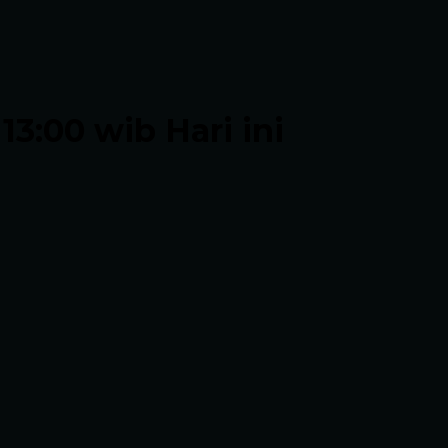
13:00 wib
Hari ini