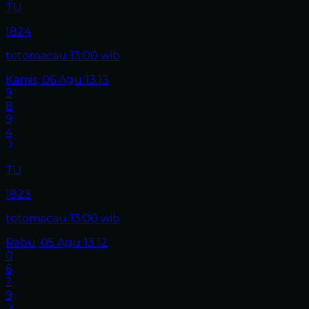
TU
1824
totomacau 13:00 wib
Kamis, 06 Agu
13.13
9
8
9
4
TU
1823
totomacau 13:00 wib
Rabu, 05 Agu
13.12
0
6
2
9