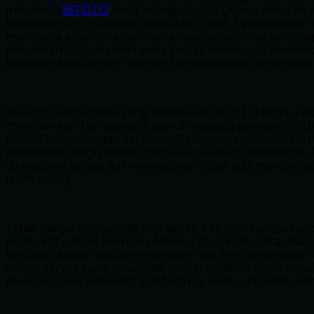
Indonesia.
18TOTO
hadir sebagai solusi utama dengan
kemenangan maksimal tanpa trik rumit. Sebagai salah s
membaca algoritma permainan secara optimal, sehingga 
Kehadiran tautan resmi yang bebas blokir juga mema
khawatir kehilangan momen berharga saat persenta
Keunggulan utama yang membuat 18TOTO begitu dicari 
memberikan transparansi penuh kepada pemain untuk 
simbol kemenangan terbesar. Dari jajaran provider ter
bersahabat bagi pemain pemula maupun profesional. F
diterapkan secara adil memastikan tidak ada manipulasi
lebih sering.
Tidak hanya mengandalkan aspek keberuntungan se
produktif untuk bermain. Melalui fitur komunitas da
taruhan, kapan harus menaikkan nilai bet, serta kapan
sistem server yang responsif, meminimalkan risiko k
mengapa link alternatif platform ini selalu dipadati 