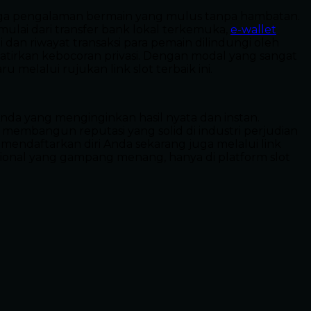
jaga pengalaman bermain yang mulus tanpa hambatan.
mulai dari transfer bank lokal terkemuka,
e-wallet
dan riwayat transaksi para pemain dilindungi oleh
watirkan kebocoran privasi. Dengan modal yang sangat
melalui rujukan link slot terbaik ini.
 Anda yang menginginkan hasil nyata dan instan.
embangun reputasi yang solid di industri perjudian
endaftarkan diri Anda sekarang juga melalui link
sional yang gampang menang, hanya di platform slot