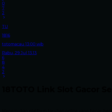
0
7
2
TU
1816
totomacau 13:00 wib
Rabu, 29 Jul
13.13
6
8
4
2
18TOTO Link Slot Gacor S
Menemukan platform taruhan online yang benar-benar 