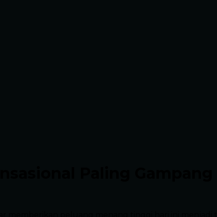
ensasional Paling Gampang 
memberikan peluang menang tinggi hari ini menjadi ta