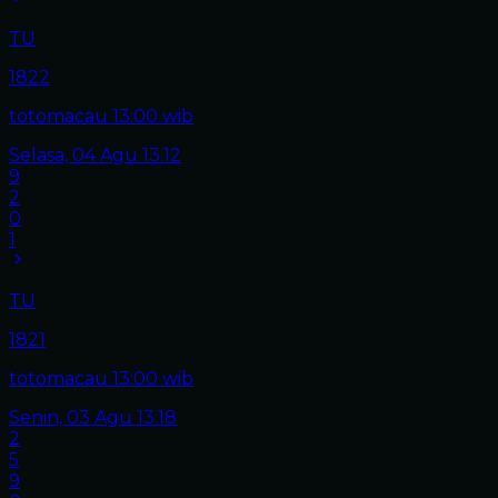
TU
1822
totomacau 13:00 wib
Selasa, 04 Agu
13.12
9
2
0
1
TU
1821
totomacau 13:00 wib
Senin, 03 Agu
13.18
2
5
9