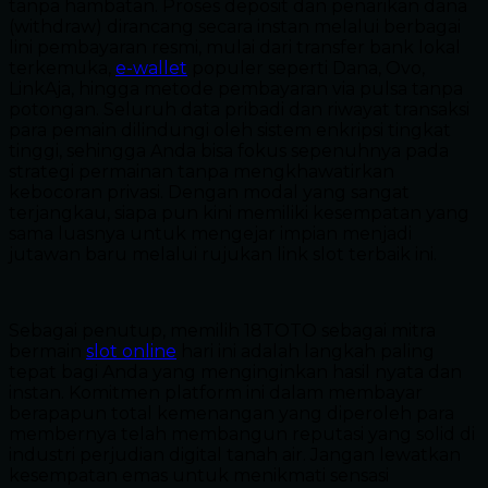
tanpa hambatan. Proses deposit dan penarikan dana
(withdraw) dirancang secara instan melalui berbagai
lini pembayaran resmi, mulai dari transfer bank lokal
terkemuka,
e-wallet
populer seperti Dana, Ovo,
LinkAja, hingga metode pembayaran via pulsa tanpa
potongan. Seluruh data pribadi dan riwayat transaksi
para pemain dilindungi oleh sistem enkripsi tingkat
tinggi, sehingga Anda bisa fokus sepenuhnya pada
strategi permainan tanpa mengkhawatirkan
kebocoran privasi. Dengan modal yang sangat
terjangkau, siapa pun kini memiliki kesempatan yang
sama luasnya untuk mengejar impian menjadi
jutawan baru melalui rujukan link slot terbaik ini.
Sebagai penutup, memilih 18TOTO sebagai mitra
bermain
slot online
hari ini adalah langkah paling
tepat bagi Anda yang menginginkan hasil nyata dan
instan. Komitmen platform ini dalam membayar
berapapun total kemenangan yang diperoleh para
membernya telah membangun reputasi yang solid di
industri perjudian digital tanah air. Jangan lewatkan
kesempatan emas untuk menikmati sensasi