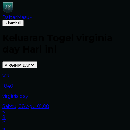
Daftar
Masuk
kembali
Keluaran Togel
virginia
day
Hari ini
VIRGINIA DAY
VD
1840
virginia day
Sabtu, 08 Agu
01.08
5
8
0
6