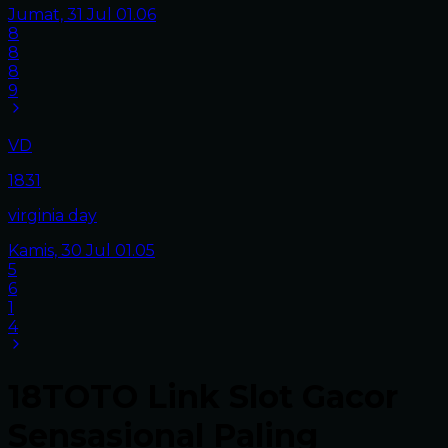
Jumat, 31 Jul
01.06
8
8
8
9
VD
1831
virginia day
Kamis, 30 Jul
01.05
5
6
1
4
18TOTO Link Slot Gacor
Sensasional Paling