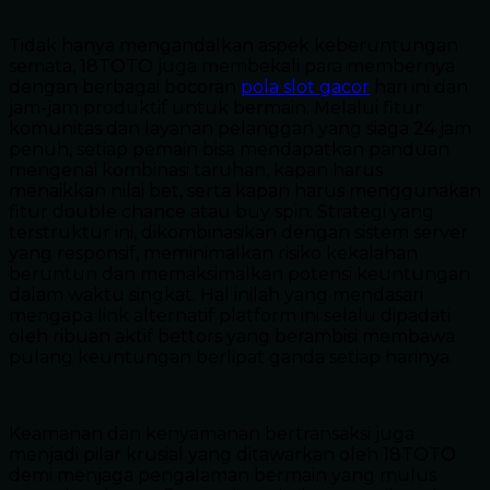
Tidak hanya mengandalkan aspek keberuntungan
semata, 18TOTO juga membekali para membernya
dengan berbagai bocoran
pola slot gacor
hari ini dan
jam-jam produktif untuk bermain. Melalui fitur
komunitas dan layanan pelanggan yang siaga 24 jam
penuh, setiap pemain bisa mendapatkan panduan
mengenai kombinasi taruhan, kapan harus
menaikkan nilai bet, serta kapan harus menggunakan
fitur double chance atau buy spin. Strategi yang
terstruktur ini, dikombinasikan dengan sistem server
yang responsif, meminimalkan risiko kekalahan
beruntun dan memaksimalkan potensi keuntungan
dalam waktu singkat. Hal inilah yang mendasari
mengapa link alternatif platform ini selalu dipadati
oleh ribuan aktif bettors yang berambisi membawa
pulang keuntungan berlipat ganda setiap harinya.
Keamanan dan kenyamanan bertransaksi juga
menjadi pilar krusial yang ditawarkan oleh 18TOTO
demi menjaga pengalaman bermain yang mulus