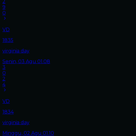
2
9
0
VD
1835
virginia day
Senin, 03 Agu
01.08
3
0
2
4
VD
1834
virginia day
Minggu, 02 Agu
01.10