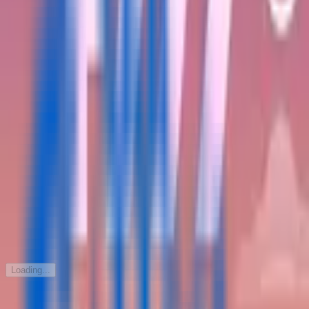
American Blackjack
Pragmatic Play
Multihand Blackjack
Pragmatic Play
Dragon Bonus Baccarat
Pragmatic Play
Hippie Days
Microgaming
Soccer Striker
Microgaming
Mini Roulette
CQ9
War
Habanero
Thai HILO
CQ9
Plinko
568WIN Games
Thai Fish Prawn Crab
CQ9
Crash
568WIN Games
Dice
568WIN Games
通比花鬪牌
CQ9
K.O. Island
CQ9
Xoc Dia
CQ9
Space Crasher
Spade Gaming
Mummy's Treasure
CQ9
Funky Bingo
CQ9
When Lambo
568WIN Games
F777 Fighter
568WIN Games
Loading...
24
/