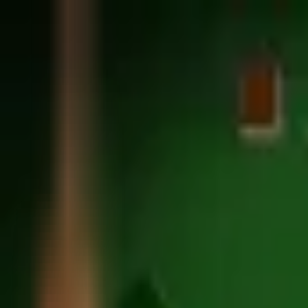
Daftar
Masuk
casino
Cari Permainan
clash of clans super rich
world cup 2026
lightning roulette
duck hunters
fire in the hole 3
crash game
for you
slot
live casino
4
arcade
fishing
2603
635
104
21
Provider :
Habanero
Filter :
TERKENAL
American Blackjack
Habanero
Dragon Tiger
Habanero