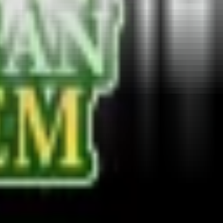
dan riwayat transaksi para pemain dilindungi oleh
watirkan kebocoran privasi. Dengan modal yang sangat
melalui rujukan link slot terbaik ini.
 Anda yang menginginkan hasil nyata dan instan.
embangun reputasi yang solid di industri perjudian
endaftarkan diri Anda sekarang juga melalui link
sional yang gampang menang, hanya di platform slot