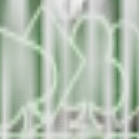
setiap putaran atau spin memiliki probabilitas payout y
stikan bahwa para member dapat langsung mengakses pe
se kemenangan sedang mencapai puncaknya.
hari ini adalah tingkat Return to Player (
RTP
) live y
memilih jenis permainan mana yang sedang berada dal
nama seperti Pragmatic Play, PG Soft, hingga Joker Gami
enomena kemenangan sensasional bukan lagi sekadar mi
 sistem, sehingga bonus free spins dan perkalian besar 
mata, 18TOTO juga membekali para membernya dengan
n layanan pelanggan yang siaga 24 jam penuh, setiap 
 harus menggunakan fitur double chance atau buy spin. 
ekalahan beruntun dan memaksimalkan potensi keuntunga
oleh ribuan aktif bettors yang berambisi membawa pulang
pilar krusial yang ditawarkan oleh 18TOTO demi men
 secara instan melalui berbagai lini pembayaran resmi, 