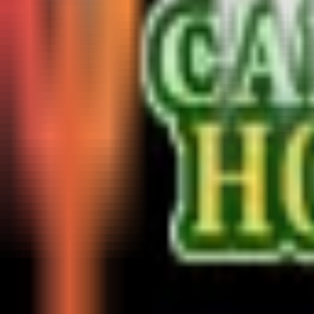
populer seperti Dana, Ovo, LinkAja, hingga metode pem
sistem enkripsi tingkat tinggi, sehingga Anda bisa f
terjangkau, siapa pun kini memiliki kesempatan yang s
Sebagai penutup, memilih 18TOTO sebagai mitra ber
Komitmen platform ini dalam membayar berapapun tot
digital tanah air. Jangan lewatkan kesempatan emas 
resmi terpercaya. Bersiaplah untuk merasakan transfo
online paling revolusioner tahun ini.
Lihat Semua
home
explore
promo
dompet
livechat