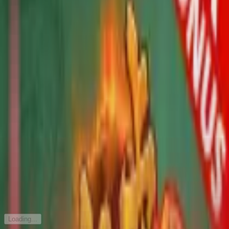
Toon Crash
Queen Maker
Sicbo
Queen Maker
Jogo De Bozo
Queen Maker
Cards Hi Lo
Queen Maker
Ladder Game
Queen Maker
Plinko
Queen Maker
Egyptian Mines
Queen Maker
Dota Hi-Lo
Queen Maker
Iron Dome
Queen Maker
Jackpot Jump
Queen Maker
Tai Xiu
Queen Maker
Dice Duet
Queen Maker
Fruit Roulette
Queen Maker
Monkey King Roulette
Queen Maker
KM Pok Deng
Queen Maker
Penguin Panic
Queen Maker
KM Virtual Greyhound Racing
Queen Maker
7 Up 7 Down
Queen Maker
Colour Game
Queen Maker
KM Virtual Animal Race
Queen Maker
Fish Prawn Crab 2
Queen Maker
Dragon Tiger 2
Queen Maker
Loading...