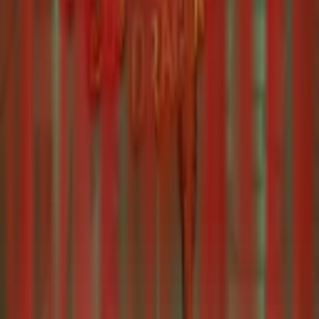
oleh ribuan aktif bettors yang berambisi membawa
pulang keuntungan berlipat ganda setiap harinya.
Keamanan dan kenyamanan bertransaksi juga
menjadi pilar krusial yang ditawarkan oleh 18TOTO
demi menjaga pengalaman bermain yang mulus
tanpa hambatan. Proses deposit dan penarikan dana
(withdraw) dirancang secara instan melalui berbagai
lini pembayaran resmi, mulai dari transfer bank lokal
terkemuka,
e-wallet
populer seperti Dana, Ovo,
LinkAja, hingga metode pembayaran via pulsa tanpa
potongan. Seluruh data pribadi dan riwayat transaksi
para pemain dilindungi oleh sistem enkripsi tingkat
tinggi, sehingga Anda bisa fokus sepenuhnya pada
strategi permainan tanpa mengkhawatirkan
kebocoran privasi. Dengan modal yang sangat
terjangkau, siapa pun kini memiliki kesempatan yang
sama luasnya untuk mengejar impian menjadi
jutawan baru melalui rujukan link slot terbaik ini.