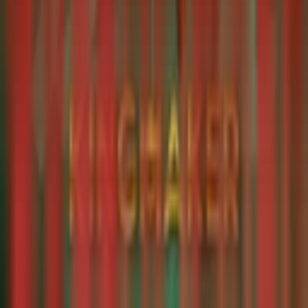
Sebagai penutup, memilih 18TOTO sebagai mitra
bermain
slot online
hari ini adalah langkah paling
tepat bagi Anda yang menginginkan hasil nyata dan
instan. Komitmen platform ini dalam membayar
berapapun total kemenangan yang diperoleh para
membernya telah membangun reputasi yang solid di
industri perjudian digital tanah air. Jangan lewatkan
kesempatan emas untuk menikmati sensasi
kemenangan beruntun dengan mendaftarkan diri
Anda sekarang juga melalui link resmi terpercaya.
Bersiaplah untuk merasakan transformasi instan dari
modal kecil menjadi keuntungan sensasional yang
gampang menang, hanya di platform slot online
paling revolusioner tahun ini.
Lihat Semua
home
explore
promo