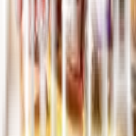
taruhan paling dinamis saat ini, platform ini
mengintegrasikan server mutakhir yang mampu
membaca algoritma permainan secara optimal,
sehingga setiap putaran atau spin memiliki
probabilitas payout yang jauh lebih tinggi
dibandingkan situs kompetitor. Kehadiran tautan
resmi yang bebas blokir juga memastikan bahwa para
member dapat langsung mengakses permainan
favorit mereka kapan saja tanpa perlu khawatir
kehilangan momen berharga saat persentase
kemenangan sedang mencapai puncaknya.
Keunggulan utama yang membuat 18TOTO begitu
dicari hari ini adalah tingkat Return to Player (
RTP
)
live yang diperbarui secara real-time setiap jamnya.
Sistem ini memberikan transparansi penuh kepada
pemain untuk memilih jenis permainan mana yang
sedang berada dalam fase "panas" atau siap
memuntahkan kombinasi simbol kemenangan
terbesar. Dari jajaran provider ternama seperti
Pragmatic Play, PG Soft, hingga Joker Gaming,
semuanya tersedia dengan volatilitas yang sangat