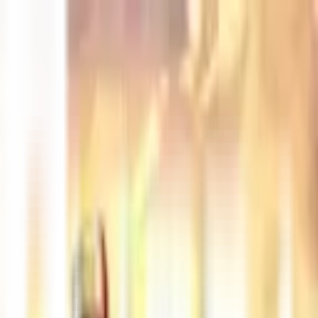
Daftar
Masuk
casino
Cari Permainan
clash of clans super rich
koi gate
limbo+
spire+
mines+
crash game
for you
slot
live casino
4
arcade
fishing
2603
635
104
21
Provider :
Ameba
Filter :
TERKENAL
Cai Shen
Ameba
Candy Pop
Ameba