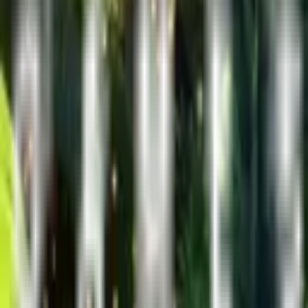
Sebagai penutup, memilih 18TOTO sebagai mitra
bermain
slot online
hari ini adalah langkah paling
tepat bagi Anda yang menginginkan hasil nyata dan
instan. Komitmen platform ini dalam membayar
berapapun total kemenangan yang diperoleh para
membernya telah membangun reputasi yang solid di
industri perjudian digital tanah air. Jangan lewatkan
kesempatan emas untuk menikmati sensasi
kemenangan beruntun dengan mendaftarkan diri
Anda sekarang juga melalui link resmi terpercaya.
Bersiaplah untuk merasakan transformasi instan dari
modal kecil menjadi keuntungan sensasional yang
gampang menang, hanya di platform slot online
paling revolusioner tahun ini.
Lihat Semua
home
explore
promo