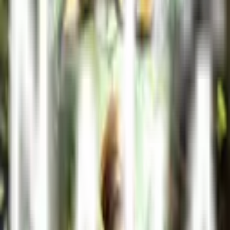
24
/
45
Game
Page
1
of
2
18TOTO Link Slot Gacor
Sensasional Paling
Gampang Menang Hari
Ini
Menemukan platform taruhan online yang benar-
benar memberikan peluang menang tinggi hari ini
menjadi tantangan tersendiri bagi para pemburu
jackpot di Indonesia.
18TOTO
hadir sebagai solusi
utama dengan menyediakan link slot gacor
sensasional yang dirancang khusus untuk
mempermudah pemain meraih kemenangan
maksimal tanpa trik rumit. Sebagai salah satu situs