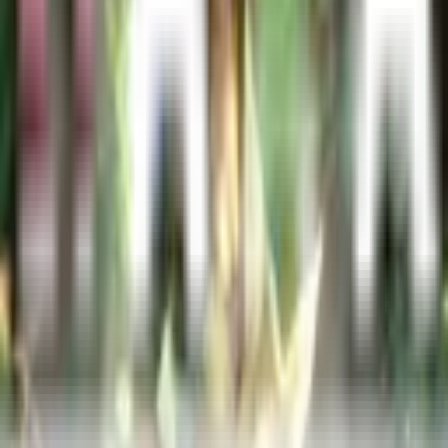
bersahabat bagi pemain pemula maupun profesional.
Fenomena kemenangan sensasional bukan lagi
sekadar mitos di sini, karena mekanisme algoritma
yang diterapkan secara adil memastikan tidak ada
manipulasi sistem, sehingga bonus free spins dan
perkalian besar (multiplier) dapat dipicu dengan
frekuensi yang jauh lebih sering.
Tidak hanya mengandalkan aspek keberuntungan
semata, 18TOTO juga membekali para membernya
dengan berbagai bocoran
pola slot gacor
hari ini dan
jam-jam produktif untuk bermain. Melalui fitur
komunitas dan layanan pelanggan yang siaga 24 jam
penuh, setiap pemain bisa mendapatkan panduan
mengenai kombinasi taruhan, kapan harus
menaikkan nilai bet, serta kapan harus menggunakan
fitur double chance atau buy spin. Strategi yang
terstruktur ini, dikombinasikan dengan sistem server
yang responsif, meminimalkan risiko kekalahan
beruntun dan memaksimalkan potensi keuntungan
dalam waktu singkat. Hal inilah yang mendasari
mengapa link alternatif platform ini selalu dipadati