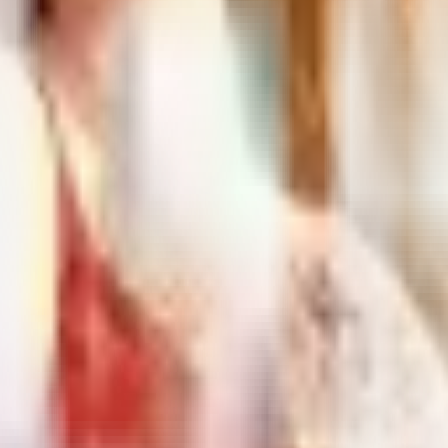
ensasional Paling Gampang 
memberikan peluang menang tinggi hari ini menjadi ta
 menyediakan link slot gacor sensasional yang diranc
atu situs taruhan paling dinamis saat ini, platform in
setiap putaran atau spin memiliki probabilitas payout y
stikan bahwa para member dapat langsung mengakses pe
se kemenangan sedang mencapai puncaknya.
hari ini adalah tingkat Return to Player (
RTP
) live y
memilih jenis permainan mana yang sedang berada dal
nama seperti Pragmatic Play, PG Soft, hingga Joker Gami
enomena kemenangan sensasional bukan lagi sekadar mi
 sistem, sehingga bonus free spins dan perkalian besar 