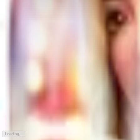
Wild Bounty Showdown
PG Soft
Wild Bandito
PG Soft
Lucky Neko
PG Soft
Pinata Wins
PG Soft
Treasures of Aztec
PG Soft
Cocktail Nights
PG Soft
Dragon Hatch2
PG Soft
Wild Ape #3258
PG Soft
Gemstones Gold
PG Soft
Ways of the Qilin
PG Soft
Geisha's Revenge
PG Soft
Double Fortune
PG Soft
Anubis Wrath
PG Soft
Speed Winner
PG Soft
Mr. Treasure's Fortune
PG Soft
Oishi Delights
PG Soft
Thai River Wonders
PG Soft
Midas Fortune
PG Soft
The Great Icescape
PG Soft
Dragon Hatch
PG Soft
Museum Wonders
PG Soft
Dreams of Macau
PG Soft
Loading...