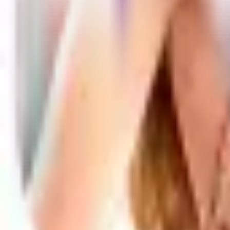
lebih sering.
Tidak hanya mengandalkan aspek keberuntungan se
produktif untuk bermain. Melalui fitur komunitas da
taruhan, kapan harus menaikkan nilai bet, serta kapan
sistem server yang responsif, meminimalkan risiko k
mengapa link alternatif platform ini selalu dipadati 
Keamanan dan kenyamanan bertransaksi juga menjadi 
Proses deposit dan penarikan dana (withdraw) dirancang
populer seperti Dana, Ovo, LinkAja, hingga metode pem
sistem enkripsi tingkat tinggi, sehingga Anda bisa f
terjangkau, siapa pun kini memiliki kesempatan yang s
Sebagai penutup, memilih 18TOTO sebagai mitra ber
Komitmen platform ini dalam membayar berapapun tot
digital tanah air. Jangan lewatkan kesempatan emas 
resmi terpercaya. Bersiaplah untuk merasakan transfo
online paling revolusioner tahun ini.