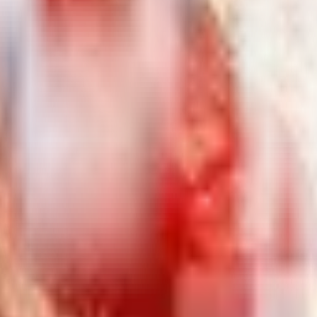
mata, 18TOTO juga membekali para membernya dengan
n layanan pelanggan yang siaga 24 jam penuh, setiap 
 harus menggunakan fitur double chance atau buy spin. 
ekalahan beruntun dan memaksimalkan potensi keuntunga
oleh ribuan aktif bettors yang berambisi membawa pulang
pilar krusial yang ditawarkan oleh 18TOTO demi men
 secara instan melalui berbagai lini pembayaran resmi, 
bayaran via pulsa tanpa potongan. Seluruh data pribadi 
okus sepenuhnya pada strategi permainan tanpa mengkha
ama luasnya untuk mengejar impian menjadi jutawan baru 
main
slot online
hari ini adalah langkah paling tepat bagi
al kemenangan yang diperoleh para membernya telah m
untuk menikmati sensasi kemenangan beruntun dengan m
rmasi instan dari modal kecil menjadi keuntungan sensa